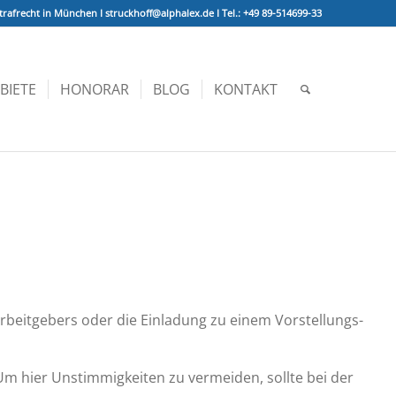
trafrecht in München I struckhoff@alphalex.de I Tel.: +49 89-514699-33
BIETE
HONORAR
BLOG
KONTAKT
beitgebers oder die Einladung zu einem Vor­stellungs­
m hier Unstimmigkeiten zu vermeiden, sollte bei der