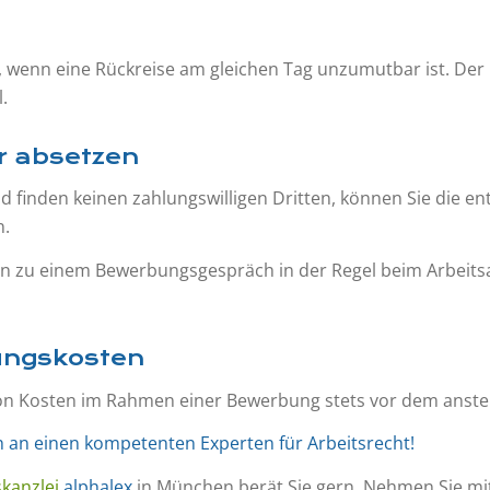
n eine Rückreise am gleichen Tag unzumutbar ist. Der pot
.
r absetzen
nd finden keinen zahlungswilligen Dritten, können Sie die
n.
sten zu einem Bewerbungsgespräch in der Regel beim Arbeits
ungskosten
von Kosten im Rahmen einer Bewerbung stets vor dem anste
h an einen kompetenten Experten für Arbeitsrecht!
kanzlei
alphalex
in München berät Sie gern. Nehmen Sie mi