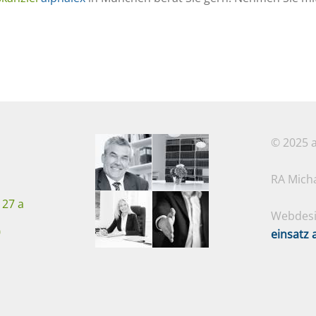
© 2025 a
RA Micha
 27 a
Webdesi
0
einsatz 