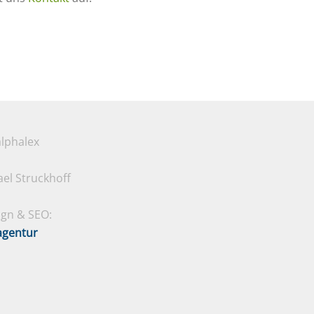
lphalex
el Struckhoff
gn & SEO:
agentur