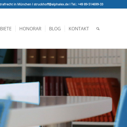
trafrecht in München I struckhoff@alphalex.de I Tel.: +49 89-514699-33
BIETE
HONORAR
BLOG
KONTAKT