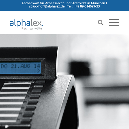
Fachanwalt für Arbeitsrecht und Strafrecht in München I
struckhoff@alphalex.de I Tel.: +49 89-514699-33