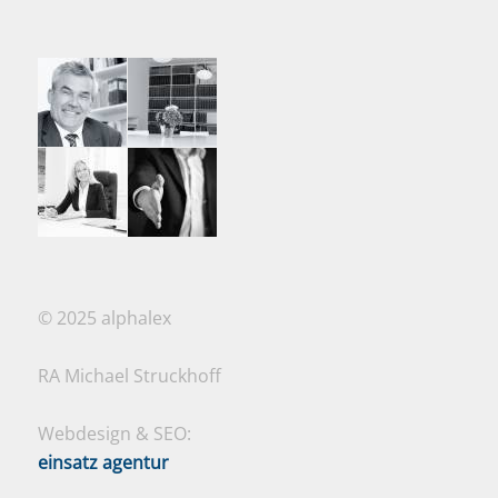
© 2025 alphalex
RA Michael Struckhoff
Webdesign & SEO:
einsatz agentur